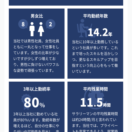
男女比
平均勤続年数
8
2
14
2
.
年
当社では男性社員、女性社員
当社に10年以上勤務している
ともに一丸となって仕事をし
という社員が多いです。これ
ています。女性の比率が少な
まで培ったスキルを活かしつ
いですが少しずつ増えてお
つ、更なるスキルアップを目
り、男性に負けないパワフル
指すという向上心をもって働
な姿勢で頑張っています。
いています。
3年以上勤続率
平均残業時間
80
11
5
.
%
時間
サラリーマンの平均残業時間
3年以上当社に勤めている社
は約24時間/月と言われてい
員が80％います。勤続年数が
ます。当社では、プライベー
増えるほど、自分の仕事にや
トも充実できるよう、就業時
りがいや可能性を見出し、楽